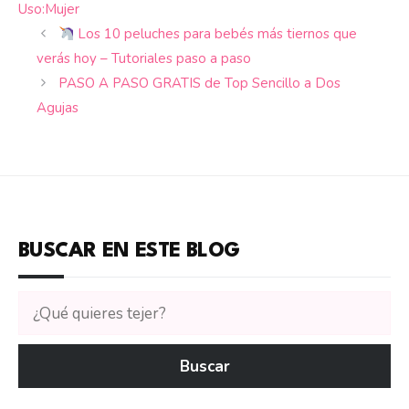
Uso:Mujer
Los 10 peluches para bebés más tiernos que
verás hoy – Tutoriales paso a paso
PASO A PASO GRATIS de Top Sencillo a Dos
Agujas
BUSCAR EN ESTE BLOG
Buscar
tutoriales
en
Buscar
CTejidas