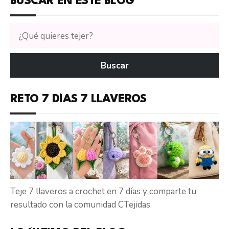
BUSCAR EN ESTE BLOG
Buscar
tutoriales
en
Buscar
CTejidas
RETO 7 DÍAS 7 LLAVEROS
Teje 7 llaveros a crochet en 7 días y comparte tu
resultado con la comunidad CTejidas.