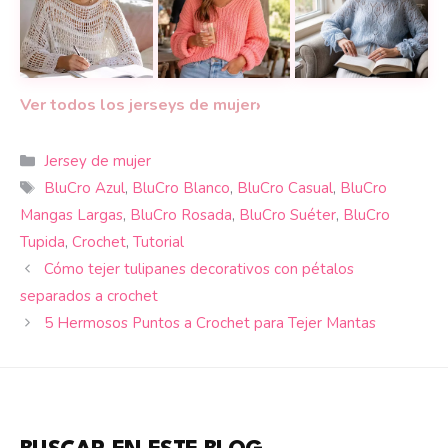
Tutorial de ganchillo: Crea el suéter Bianca de redeci
Teje un jersey de estilo relajado 
Cómo tejer un sué
›
Ver todos los jerseys de mujer
Categorías
Jersey de mujer
Etiquetas
BluCro Azul
,
BluCro Blanco
,
BluCro Casual
,
BluCro
Mangas Largas
,
BluCro Rosada
,
BluCro Suéter
,
BluCro
Tupida
,
Crochet
,
Tutorial
Cómo tejer tulipanes decorativos con pétalos
separados a crochet
5 Hermosos Puntos a Crochet para Tejer Mantas