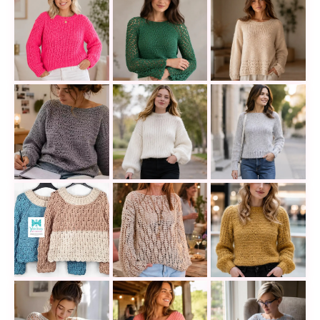
Suéter Lovely a ganchillo, una prenda delicada que q
Blusa Edera a crochet: un diseño de
El suéter top down
Teje el sweater Adler a crochet y crea una prenda su
Jersey Suspiro a crochet: una prend
Un suéter tejido a
Cómo tejer jersey de encaje con escote anatómico p
Cómo hacer un suéter boho a croc
Suéter Giorgio de 