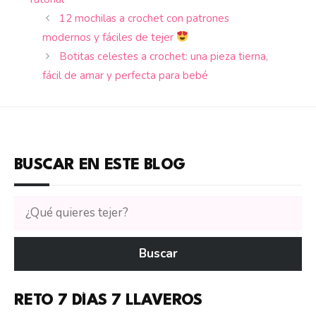
12 mochilas a crochet con patrones
modernos y fáciles de tejer
Botitas celestes a crochet: una pieza tierna,
fácil de amar y perfecta para bebé
BUSCAR EN ESTE BLOG
Buscar
tutoriales
en
Buscar
CTejidas
RETO 7 DÍAS 7 LLAVEROS