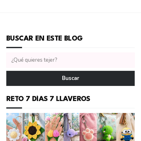
BUSCAR EN ESTE BLOG
Buscar
tutoriales
en
Buscar
CTejidas
RETO 7 DÍAS 7 LLAVEROS