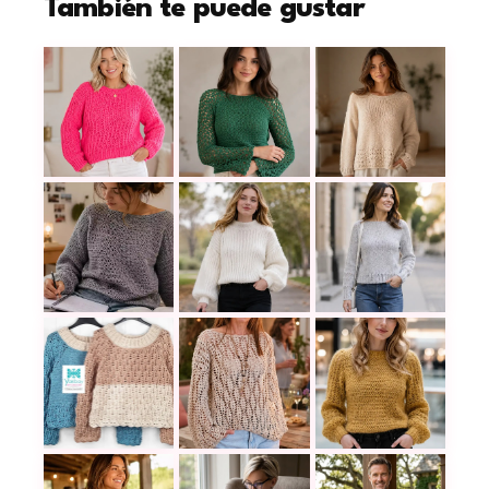
También te puede gustar
Suéter Lovely a ganchillo, una prenda delicada q
El suéter top down
Blusa Edera a crochet: un diseño 
Jersey Suspiro a crochet: una pre
Un suéter tejido a 
Teje el sweater Adler a crochet y crea una prend
Suéter Giorgio de 
Cómo tejer jersey de encaje con escote anatómi
Cómo hacer un suéter boho a cro