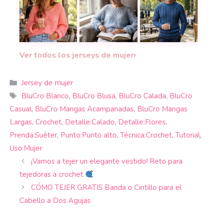
Teje un jersey de estilo relajado y mangas abul
Cómo tejer un suéter de primaver
Suéter Inty a croch
›
Ver todos los jerseys de mujer
Categorías
Jersey de mujer
Etiquetas
BluCro Blanco
,
BluCro Blusa
,
BluCro Calada
,
BluCro
Casual
,
BluCro Mangas Acampanadas
,
BluCro Mangas
Largas
,
Crochet
,
Detalle:Calado
,
Detalle:Flores
,
Prenda:Suéter
,
Punto:Punto alto
,
Técnica:Crochet
,
Tutorial
,
Uso:Mujer
¡Vamos a tejer un elegante vestido! Reto para
tejedoras a crochet
CÓMO TEJER GRATIS Banda o Cintillo para el
Cabello a Dos Agujas