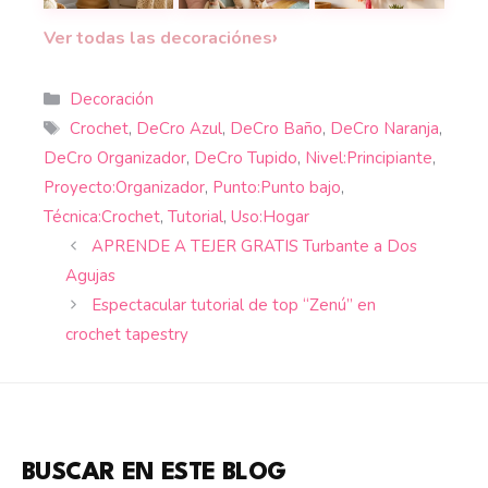
Guirnaldas de banderines a crochet con letras, flore
Guirnalda de triángulos granny a c
Transforma tu sala 
›
Ver todas las decoraciónes
Categorías
Decoración
Etiquetas
Crochet
,
DeCro Azul
,
DeCro Baño
,
DeCro Naranja
,
DeCro Organizador
,
DeCro Tupido
,
Nivel:Principiante
,
Proyecto:Organizador
,
Punto:Punto bajo
,
Técnica:Crochet
,
Tutorial
,
Uso:Hogar
APRENDE A TEJER GRATIS Turbante a Dos
Agujas
Espectacular tutorial de top “Zenú” en
crochet tapestry
BUSCAR EN ESTE BLOG