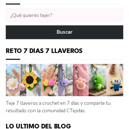
Buscar
tutoriales
en
Buscar
CTejidas
RETO 7 DÍAS 7 LLAVEROS
Teje 7 llaveros a crochet en 7 días y comparte tu
resultado con la comunidad CTejidas.
LO ÚLTIMO DEL BLOG