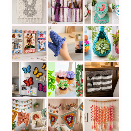
Cómo tejer un cuadro en técnica C2C a crochet y c
Una organizadora tejida a ganchill
10 juegos y piezas 
Tapices a crochet que llenan cualquier pared de 
Estas agarraderas a crochet llenan
Maceteros a crochet
Imanes de mariposa a crochet para aprovechar rest
Plantas que no mueren: cactus, suc
Cómo tejer un organ