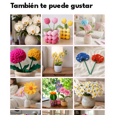
También te puede gustar
Orquídea a crochet fácil y hermosa para decorar c
El florero de tulipanes a crochet q
Las flores tejidas 
Crisantemos tejidos a crochet que llenan de color 
Decora tu hogar con una hermosa or
Flor de clavel a cro
Flores margarita a crochet: una idea tierna para
Decora tu escritorio con plantas a 
Flores eternas a ga