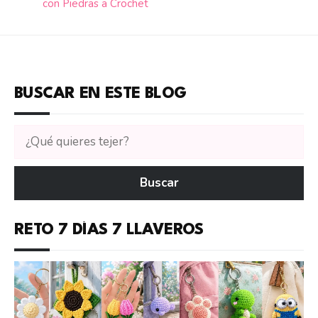
con Piedras a Crochet
BUSCAR EN ESTE BLOG
Buscar
tutoriales
en
Buscar
CTejidas
RETO 7 DÍAS 7 LLAVEROS