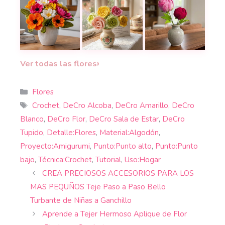
¡Color eterno en tu hogar!
¡Flores que no se marchitan!
Aprende a tejer estos 
Cómo tejer peonías 
Teje 
›
Ver todas las flores
Categorías
Flores
Etiquetas
Crochet
,
DeCro Alcoba
,
DeCro Amarillo
,
DeCro
Blanco
,
DeCro Flor
,
DeCro Sala de Estar
,
DeCro
Tupido
,
Detalle:Flores
,
Material:Algodón
,
Proyecto:Amigurumi
,
Punto:Punto alto
,
Punto:Punto
bajo
,
Técnica:Crochet
,
Tutorial
,
Uso:Hogar
CREA PRECIOSOS ACCESORIOS PARA LOS
MAS PEQUÑOS Teje Paso a Paso Bello
Turbante de Niñas a Ganchillo
Aprende a Tejer Hermoso Aplique de Flor