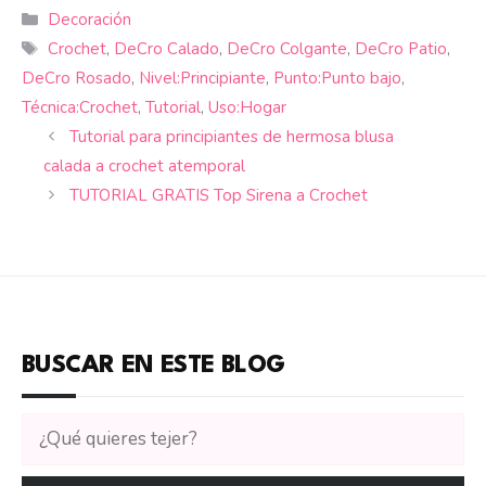
Categorías
Decoración
Etiquetas
Crochet
,
DeCro Calado
,
DeCro Colgante
,
DeCro Patio
,
DeCro Rosado
,
Nivel:Principiante
,
Punto:Punto bajo
,
Técnica:Crochet
,
Tutorial
,
Uso:Hogar
Tutorial para principiantes de hermosa blusa
calada a crochet atemporal
TUTORIAL GRATIS Top Sirena a Crochet
BUSCAR EN ESTE BLOG
Buscar
tutoriales
en