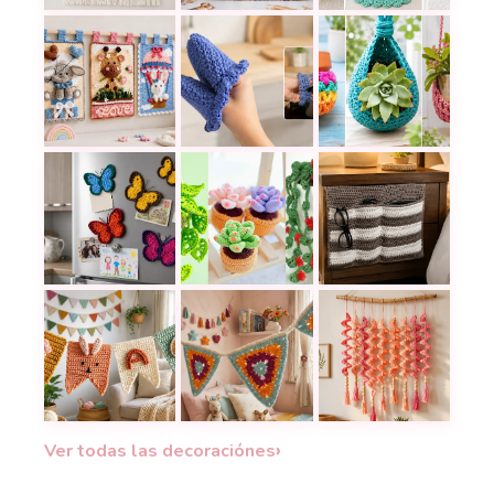
Cómo tejer un cuadro en técnica C2C a crochet y 
Una organizadora tejida a ganchil
10 juegos y piezas
Tapices a crochet que llenan cualquier pared de
Estas agarraderas a crochet llen
Maceteros a croche
Imanes de mariposa a crochet para aprovechar re
Plantas que no mueren: cactus, su
Cómo tejer un organ
Guirnaldas de banderines a crochet con letras, flo
Guirnalda de triángulos granny a 
Transforma tu sala
›
Ver todas las decoraciónes