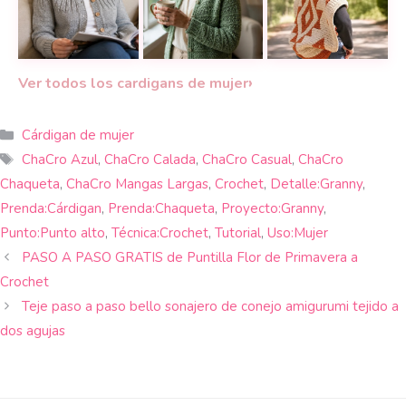
Chaqueta Gea a cr
Empieza por el canesú y crea un cárdigan tejido a 
Un cárdigan a crochet con diseño 
›
Ver todos los cardigans de mujer
Categorías
Cárdigan de mujer
Etiquetas
ChaCro Azul
,
ChaCro Calada
,
ChaCro Casual
,
ChaCro
Chaqueta
,
ChaCro Mangas Largas
,
Crochet
,
Detalle:Granny
,
Prenda:Cárdigan
,
Prenda:Chaqueta
,
Proyecto:Granny
,
Punto:Punto alto
,
Técnica:Crochet
,
Tutorial
,
Uso:Mujer
PASO A PASO GRATIS de Puntilla Flor de Primavera a
Crochet
Teje paso a paso bello sonajero de conejo amigurumi tejido a
dos agujas