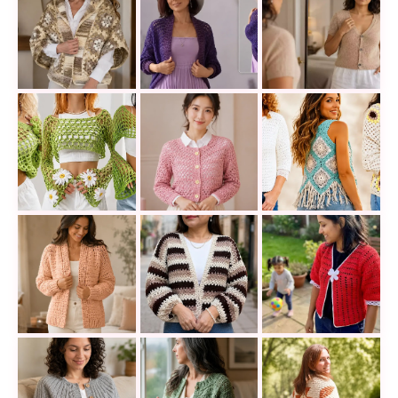
Una chaqueta en tonos matizados que llena el tejid
Cómo tejer un cárdigan elegante a
Aprende a tejer l
16 mangas y shrugs a crochet que transforman un t
Llena tus looks de frescura y enca
12 chaquetas teji
Teje una chaqueta cuello V a croch
El Abrigo Galaxy a ganchillo que querrás tejer para
Chaqueta roja a c