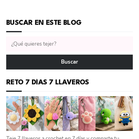
BUSCAR EN ESTE BLOG
Buscar
tutoriales
en
Buscar
CTejidas
RETO 7 DÍAS 7 LLAVEROS
Teje 7 llaveros a crochet en 7 días y comparte tu