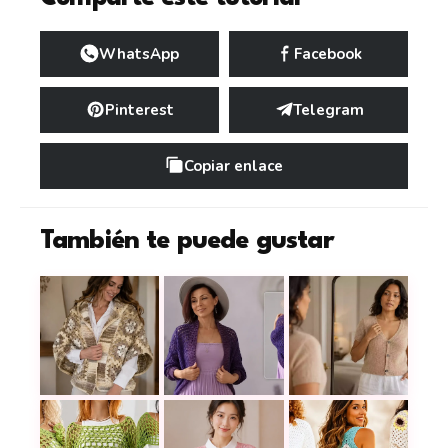
WhatsApp
Facebook
Pinterest
Telegram
Copiar enlace
También te puede gustar
Una chaqueta en tonos matizados que llena el tej
Cómo tejer un cárdigan elegante a
Aprende a tejer l