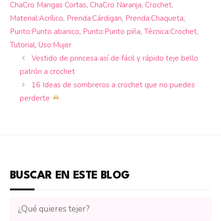
ChaCro Mangas Cortas
,
ChaCro Naranja
,
Crochet
,
Material:Acrílico
,
Prenda:Cárdigan
,
Prenda:Chaqueta
,
Punto:Punto abanico
,
Punto:Punto piña
,
Técnica:Crochet
,
Tutorial
,
Uso:Mujer
Vestido de princesa así de fácil y rápido teje bello
patrón a crochet
16 Ideas de sombreros a crochet que no puedes
perderte
BUSCAR EN ESTE BLOG
Buscar
tutoriales