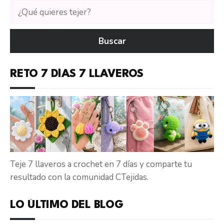
Buscar
tutoriales
en
Buscar
CTejidas
RETO 7 DÍAS 7 LLAVEROS
Teje 7 llaveros a crochet en 7 días y comparte tu
resultado con la comunidad CTejidas.
LO ÚLTIMO DEL BLOG