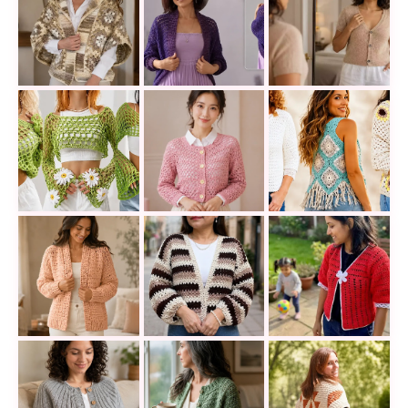
Una chaqueta en tonos matizados que llena el tejido 
Cómo tejer un cárdigan elegante a 
Aprende a tejer l
16 mangas y shrugs a crochet que transforman un to
Llena tus looks de frescura y encan
12 chaquetas tejid
El Abrigo Galaxy a ganchillo que querrás tejer para 
Teje una chaqueta cuello V a croche
Chaqueta roja a cr