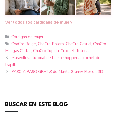
Empieza por el canesú y crea un cárdigan tejido a d
Un cárdigan a crochet con diseño d
Chaqueta Gea a cro
›
Ver todos los cardigans de mujer
Categorías
Cárdigan de mujer
Etiquetas
ChaCro Beige
,
ChaCro Bolero
,
ChaCro Casual
,
ChaCro
Mangas Cortas
,
ChaCro Tupida
,
Crochet
,
Tutorial
Maravilloso tutorial de bolso shopper a crochet de
trapillo
PASO A PASO GRATIS de Manta Granny Flor en 3D
BUSCAR EN ESTE BLOG