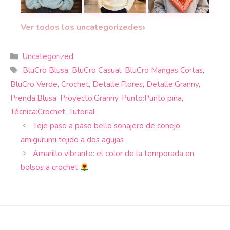
Un suéter a dos agujas perfecto para quienes b
Un suéter masculino tejido a man
¡Estilo otoñal!
Teje
›
Ver todos los uncategorizedes
Categorías
Uncategorized
Etiquetas
BluCro Blusa
,
BluCro Casual
,
BluCro Mangas Cortas
,
BluCro Verde
,
Crochet
,
Detalle:Flores
,
Detalle:Granny
,
Prenda:Blusa
,
Proyecto:Granny
,
Punto:Punto piña
,
Técnica:Crochet
,
Tutorial
Teje paso a paso bello sonajero de conejo
amigurumi tejido a dos agujas
Amarillo vibrante: el color de la temporada en
bolsos a crochet