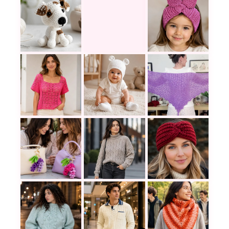
Un perrito amigurumi es pequeño, adorable y muy 
Este cárdigan rosa a crochet comb
Diadema tejida a c
Blusa a crochet para principiantes: diseño sencil
Gorra tejida de osito para bebé a 
Este Chal Miraflor
Suéter en puntos trenzados: una p
Una diadema a croc
El accesorio express ideal: Tutorial fácil para te