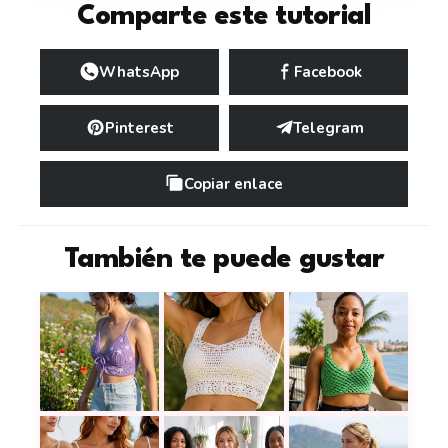
Comparte este tutorial
WhatsApp
Facebook
Pinterest
Telegram
Copiar enlace
También te puede gustar
Crop top lila a crochet con flores bordadas
Combina puntos calados, fre
Este top ver