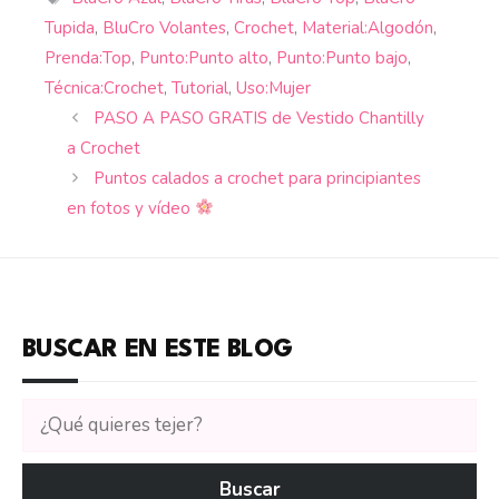
Tupida
,
BluCro Volantes
,
Crochet
,
Material:Algodón
,
Prenda:Top
,
Punto:Punto alto
,
Punto:Punto bajo
,
Técnica:Crochet
,
Tutorial
,
Uso:Mujer
PASO A PASO GRATIS de Vestido Chantilly
a Crochet
Puntos calados a crochet para principiantes
en fotos y vídeo
BUSCAR EN ESTE BLOG
Buscar
tutoriales
en
Buscar
CTejidas