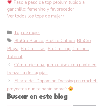
Paso a paso de top peplum tupido a
ganchillo: femenino y favorecedor
Ver todos los tops de mujer
›
Categorías
Top de mujer
Etiquetas
BluCro Blanco
,
BluCro Calada
,
BluCro
Playa
,
BluCro Tiras
,
BluCro Top
,
Crochet
,
Tutorial
Cómo tejer una gorra unisex con punto en
trenzas a dos agujas
El arte del Dopamine Dressing en crochet:
proyectos que te harán sonreír
Buscar en este blog