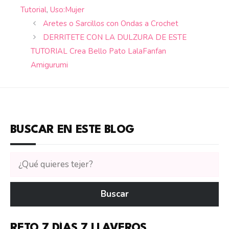
Tutorial
,
Uso:Mujer
Aretes o Sarcillos con Ondas a Crochet
DERRITETE CON LA DULZURA DE ESTE
TUTORIAL Crea Bello Pato LalaFanfan
Amigurumi
BUSCAR EN ESTE BLOG
Buscar
tutoriales
en
Buscar
CTejidas
RETO 7 DÍAS 7 LLAVEROS