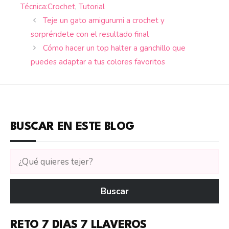
Técnica:Crochet
,
Tutorial
Teje un gato amigurumi a crochet y
sorpréndete con el resultado final
Cómo hacer un top halter a ganchillo que
puedes adaptar a tus colores favoritos
BUSCAR EN ESTE BLOG
Buscar
tutoriales
en
Buscar
CTejidas
RETO 7 DÍAS 7 LLAVEROS