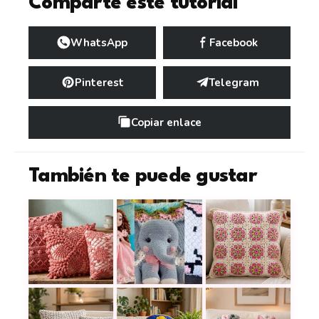
Comparte este tutorial
WhatsApp
Facebook
Pinterest
Telegram
Copiar enlace
También te puede gustar
Cojines a crochet que llenan salas, camas y rincone
15 cojines a crochet para habitació
Cojín a crochet con