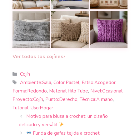
El cojín tejido con cuadros granny que hace que 
Una funda de cojín a crochet perfe
Cómo elegir el tama
Una almohada a crochet con textura preciosa para 
24 cojines a crochet tan bonitos q
Este cojín en croche
›
Ver todos los cojínes
Categorías
Cojín
Etiquetas
Ambiente:Sala
,
Color:Pastel
,
Estilo:Acogedor
,
Forma:Redondo
,
Material:Hilo Tube
,
Nivel:Ocasional
,
Proyecto:Cojín
,
Punto:Derecho
,
Técnica:A mano
,
Tutorial
,
Uso:Hogar
Motivo para blusa a crochet: un diseño
delicado y versátil
Funda de gafas tejida a crochet: