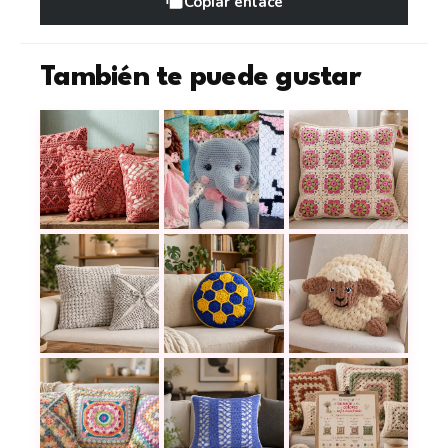
Copiar enlace
También te puede gustar
Cojines a crochet que llenan salas, camas y rincone
15 cojines a crochet para habitació
Cojín a crochet con
Funda de cojín a crochet en punto piña para decora
Cojín en grannys hexagonales: una
Un cojín de ovejita