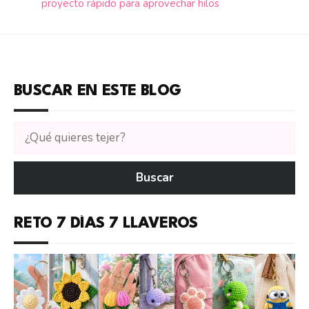
proyecto rápido para aprovechar hilos
BUSCAR EN ESTE BLOG
Buscar
tutoriales
en
Buscar
CTejidas
RETO 7 DÍAS 7 LLAVEROS