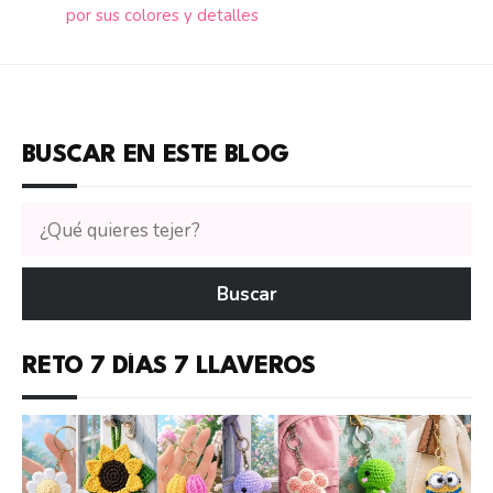
por sus colores y detalles
BUSCAR EN ESTE BLOG
Buscar
tutoriales
en
Buscar
CTejidas
RETO 7 DÍAS 7 LLAVEROS