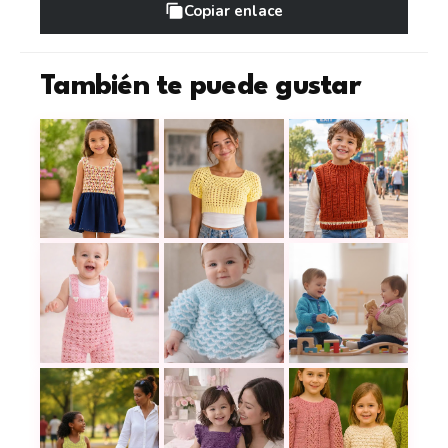
Copiar enlace
También te puede gustar
Este vestido de niña combina crochet y tela con u
Un crop top tejido para niñas que 
El diseño de buso i
Conjunto para bebé a crochet: fácil, delicado y en
Chambrita, Saco o Jersey a Crochet
El regalo más espec