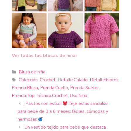
De cuadros a moda infantil: Tutorial de top de gr
Blusita infantil a crochet: modelo 
20 tutoriales de tie
Blusa Hada para niñas a dos agujas: aprende a te
Blusa de Vestido para Bebé a Cro
Suavidad y encanto
›
Ver todas las blusas de niña
Categorías
Blusa de niña
Etiquetas
Colección
,
Crochet
,
Detalle:Calado
,
Detalle:Flores
,
Prenda:Blusa
,
Prenda:Cuello
,
Prenda:Suéter
,
Prenda:Top
,
Técnica:Crochet
,
Uso:Niña
¡Pasitos con estilo!
Teje estas sandalias
para bebé de 3 a 6 meses: fáciles, cómodas y
hermosas
Un vestido tejido para bebé que destaca