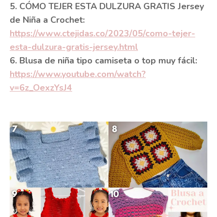
5. CÓMO TEJER ESTA DULZURA GRATIS Jersey
de Niña a Crochet:
https://www.ctejidas.co/2023/05/como-tejer-
esta-dulzura-gratis-jersey.html
6. Blusa de niña tipo camiseta o top muy fácil:
https://www.youtube.com/watch?
v=6z_OexzYsJ4