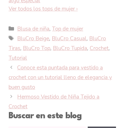
algo especial
Ver todos los tops de mujer
›
Categorías
Blusa de niña
,
Top de mujer
Etiquetas
BluCro Beige
,
BluCro Casual
,
BluCro
Tiras
,
BluCro Top
,
BluCro Tupida
,
Crochet
,
Tutorial
Conoce esta puntada para vestido a
crochet con un tutorial lleno de elegancia y
buen gusto
Hermoso Vestido de Niña Tejido a
Crochet
Buscar en este blog