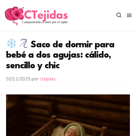
Saltar
al
contenido
Saco de dormir para
bebé a dos agujas: cálido,
sencillo y chic
02/11/2025
por
ctejidas