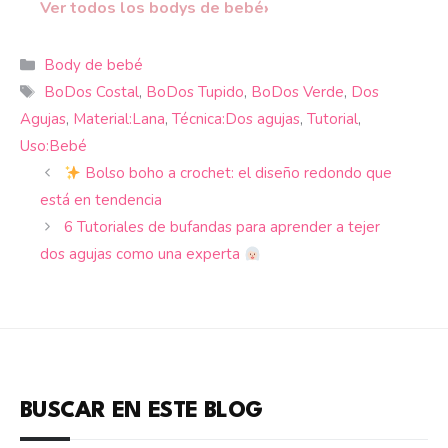
›
Ver todos los bodys de bebé
Categorías
Body de bebé
Etiquetas
BoDos Costal
,
BoDos Tupido
,
BoDos Verde
,
Dos
Agujas
,
Material:Lana
,
Técnica:Dos agujas
,
Tutorial
,
Uso:Bebé
Bolso boho a crochet: el diseño redondo que
está en tendencia
6 Tutoriales de bufandas para aprender a tejer
dos agujas como una experta
BUSCAR EN ESTE BLOG