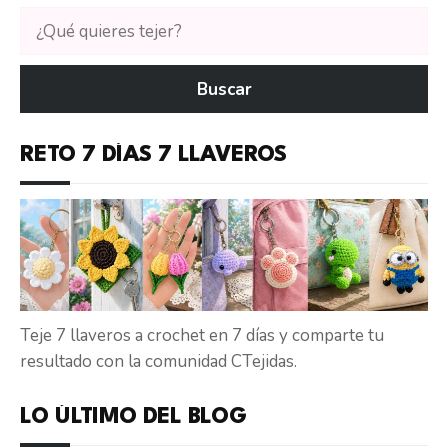
Buscar
tutoriales
en
Buscar
CTejidas
RETO 7 DÍAS 7 LLAVEROS
Teje 7 llaveros a crochet en 7 días y comparte tu
resultado con la comunidad CTejidas.
LO ÚLTIMO DEL BLOG