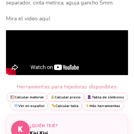
separador, cinta metrica, aguja gancho 5mm.
Mira el video aquí:
Herramientas para tejedoras disponibles:
Calcular material
Calcular precio
Tabla de símbolos
Ver en español
Calcular talla
Más herramientas
¿QUIÉN TEJE?
K
Kiri Kiri