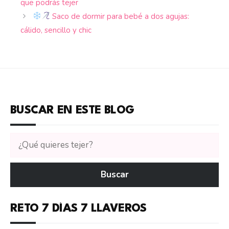
que podrás tejer
Saco de dormir para bebé a dos agujas:
cálido, sencillo y chic
BUSCAR EN ESTE BLOG
Buscar
tutoriales
en
Buscar
CTejidas
RETO 7 DÍAS 7 LLAVEROS