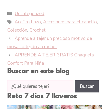
Categorías
Uncategorized
Etiquetas
AccCro Lazo
,
Accesorios para el cabello
,
Colección
,
Crochet
Aprende a tejer un precioso motivo de
mosaico tejido a crochet
APRENDE A TEJER GRATIS Chaqueta
Confort Para Niña
Buscar en este blog
Buscar
Buscar
tutoriales
Reto 7 días 7 llaveros
en
CTejidas