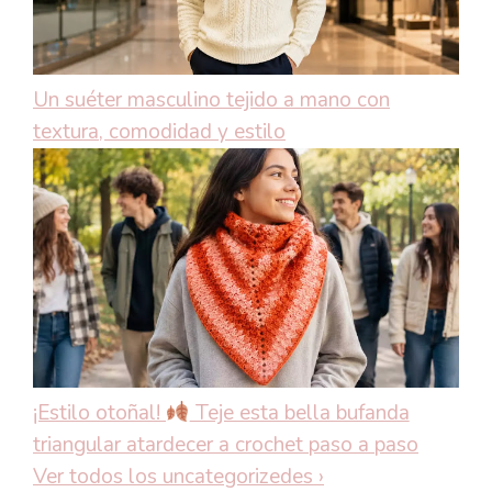
Un suéter masculino tejido a mano con
textura, comodidad y estilo
¡Estilo otoñal!
Teje esta bella bufanda
triangular atardecer a crochet paso a paso
Ver todos los uncategorizedes
›