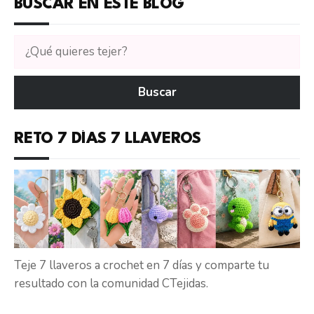
BUSCAR EN ESTE BLOG
Buscar
tutoriales
en
Buscar
CTejidas
RETO 7 DÍAS 7 LLAVEROS
Teje 7 llaveros a crochet en 7 días y comparte tu
resultado con la comunidad CTejidas.