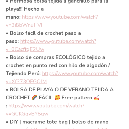
• Hermosa bolsa tejida a ganchillo para la
playa!!! Hecho a
mano:
https://www.youtube.com/watch?
v=3i8bWnuI_VI
• Bolso fácil de crochet paso a
paso:
https://www.youtube.com/watch?
v=0CacftqE2Uw
• Bolso de compras ECOLÓGICO tejido a
crochet en punto red con hilo de algodón /
Tejiendo Perú:
https://www.youtube.com/watch?
v=Xf373OEGOfM
• BOLSA DE PLAYA O DE VERANO TEJIDA A
CROCHET
FÁCIL
Free pattern
:
https://www.youtube.com/watch?
v=GCKGgvBY8qw
• DIY | macrame tote bag | bolso de mano