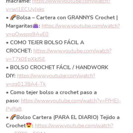
macramé:
https://www.youtube.com/watch?
v=wI1ECUyJxks
•
Bolsa – Cartera con GRANNYS Crochet |
Margaritas
:
https://www.youtube.com/watch?
v=pQwsqp9AvE0
• COMO TEJER BOLSO FÁCIL A
CROCHET:
https://www.youtube.com/watch?
v=T7k0EpXkJSE
• BOLSO CROCHET FÁCIL / HANDWORK
DIY:
https://www.youtube.com/watch?
v=zg0138A4-Tk
• Como tejer bolso a crochet paso a
paso:
https://www.youtube.com/watch?v=FfHEI-
PyRa8
•
Bolso Cartera (PARA EL DIARIO) Tejido a
Crochet
:
https://www.youtube.com/watch?