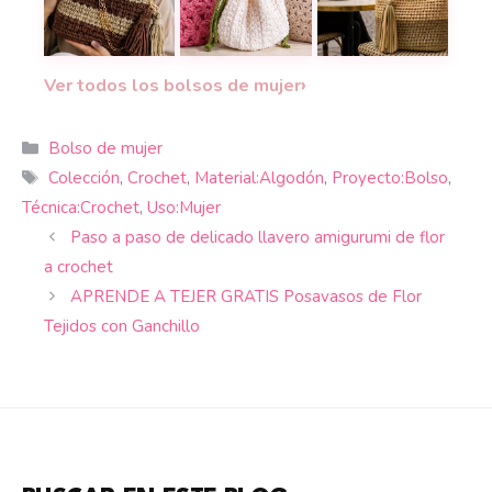
El Bolso Iris a crochet que alegrará tus looks c
Bolsos con flores a crochet que c
Bolso Bella tejido 
›
Ver todos los bolsos de mujer
Categorías
Bolso de mujer
Etiquetas
Colección
,
Crochet
,
Material:Algodón
,
Proyecto:Bolso
,
Técnica:Crochet
,
Uso:Mujer
Paso a paso de delicado llavero amigurumi de flor
a crochet
APRENDE A TEJER GRATIS Posavasos de Flor
Tejidos con Ganchillo