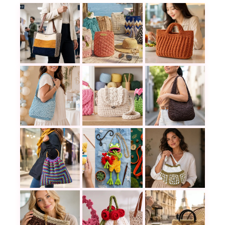
17 mochilas a crochet con tutoria
Teje el moderno y elegante bolso Helena a croch
Este bolso a croch
Proyectos con trapillo a crochet p
Crea este impresionante bolso bandolera a ganch
La bolsa de croche
Estas cangureras a crochet parece
Un solo granny y listo: crea un bolso a crochet p
Teje una bolsa a cr