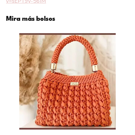
v=sEPT9y-56IM
Mira más bolsos