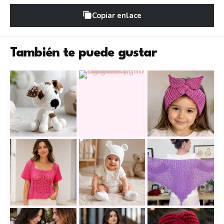
Copiar enlace
También te puede gustar
Un perrito amigurumi es pequeño, adorable y muy fá
Este cárdigan rosa a crochet combi
Diadema tejida a c
Blusa a crochet para principiantes: diseño sencillo 
Gorra tejida de osito para bebé a d
Este Chal Miraflo