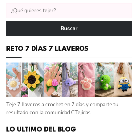
Buscar
tutoriales
en
Buscar
CTejidas
RETO 7 DÍAS 7 LLAVEROS
Teje 7 llaveros a crochet en 7 días y comparte tu
resultado con la comunidad CTejidas.
LO ÚLTIMO DEL BLOG