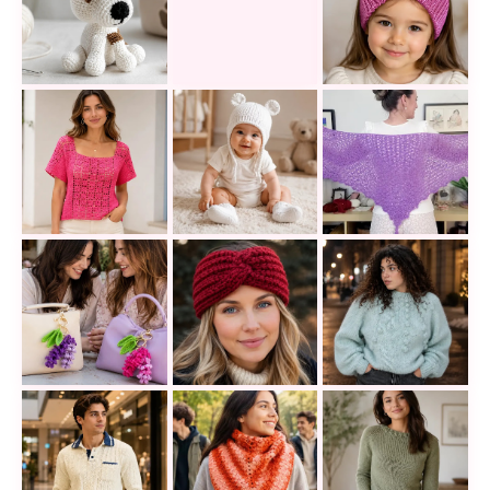
Un perrito amigurumi es pequeño, adorable y muy fá
Este cárdigan rosa a crochet combi
Diadema tejida a c
Blusa a crochet para principiantes: diseño sencillo 
Gorra tejida de osito para bebé a d
Este Chal Miraflo
Una diadema a crochet sencilla qu
Un suéter a dos a
El accesorio express ideal: Tutorial fácil para teje