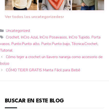
Un suéter masculino tejido a mano con textura, co
Un suéter básico t
¡Estilo otoñal!
Teje esta bella buf
›
Ver todos los uncategorizedes
Categorías
Uncategorized
Etiquetas
Crochet
,
InCro Azul
,
InCro Posavasos
,
InCro Tupido
,
Porta
vasos
,
Punto:Punto alto
,
Punto:Punto bajo
,
Técnica:Crochet
,
Tutorial
Cómo tejer a crochet un llavero naranja como accesorio de
bolso
CÓMO TEJER GRATIS Manta Fácil para Bebé
BUSCAR EN ESTE BLOG