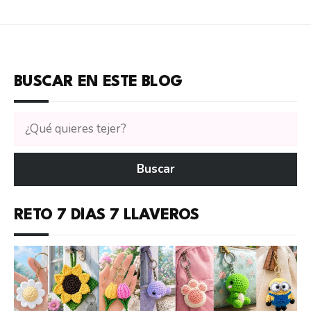
BUSCAR EN ESTE BLOG
Buscar
tutoriales
en
Buscar
CTejidas
RETO 7 DÍAS 7 LLAVEROS