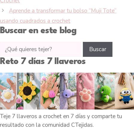
Crochet
Aprende a transformar tu bolso “Muji Tote”
usando cuadrados a crochet
Buscar en este blog
Buscar
Buscar
tutoriales
Reto 7 días 7 llaveros
en
CTejidas
Teje 7 llaveros a crochet en 7 días y comparte tu
resultado con la comunidad CTejidas.