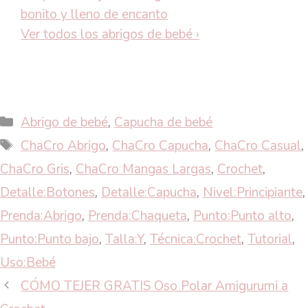
bonito y lleno de encanto
Ver todos los abrigos de bebé
›
Categorías
Abrigo de bebé
,
Capucha de bebé
Etiquetas
ChaCro Abrigo
,
ChaCro Capucha
,
ChaCro Casual
,
ChaCro Gris
,
ChaCro Mangas Largas
,
Crochet
,
Detalle:Botones
,
Detalle:Capucha
,
Nivel:Principiante
,
Prenda:Abrigo
,
Prenda:Chaqueta
,
Punto:Punto alto
,
Punto:Punto bajo
,
Talla:Y
,
Técnica:Crochet
,
Tutorial
,
Uso:Bebé
CÓMO TEJER GRATIS Oso Polar Amigurumi a