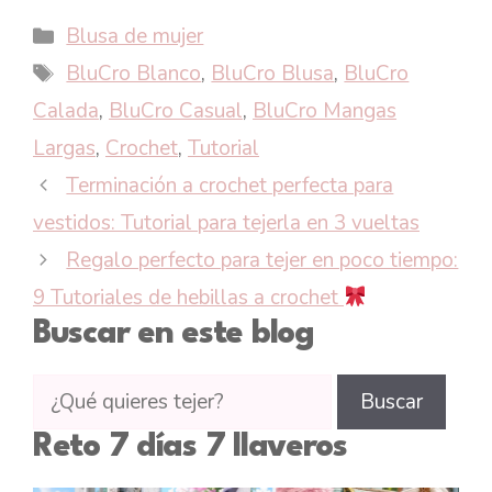
Categorías
Blusa de mujer
Etiquetas
BluCro Blanco
,
BluCro Blusa
,
BluCro
Calada
,
BluCro Casual
,
BluCro Mangas
Largas
,
Crochet
,
Tutorial
Terminación a crochet perfecta para
vestidos: Tutorial para tejerla en 3 vueltas
Regalo perfecto para tejer en poco tiempo:
9 Tutoriales de hebillas a crochet
Buscar en este blog
Buscar
Buscar
tutoriales
Reto 7 días 7 llaveros
en
CTejidas