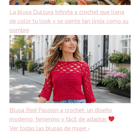
La blusa Dulzura Infinita a crochet que llena
de color tu look y se siente tan linda como su
nombre
Blusa Red Passion a crochet: un diseño
moderno, femenino y fácil de adaptar
Ver todas las blusas de mujer
›