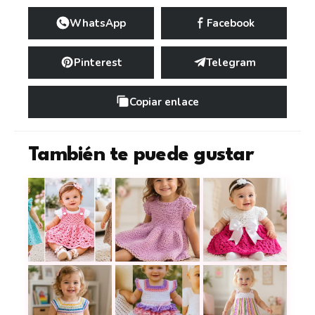
WhatsApp
Facebook
Pinterest
Telegram
Copiar enlace
También te puede gustar
Los 18 vestidos de bebé más coquetos que verás h
Cómo tejer un vestido lila a croch
Cómo tejer un vesti