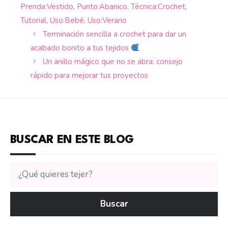
Prenda:Vestido
,
Punto:Abanico
,
Técnica:Crochet
,
Tutorial
,
Uso:Bebé
,
Uso:Verano
Terminación sencilla a crochet para dar un
acabado bonito a tus tejidos
Un anillo mágico que no se abra: consejo
rápido para mejorar tus proyectos
BUSCAR EN ESTE BLOG
Buscar
tutoriales
en
Buscar
CTejidas