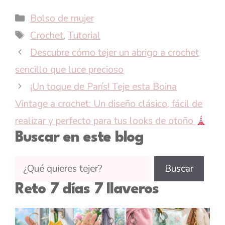
Categorías
Bolso de mujer
Etiquetas
Crochet
,
Tutorial
Descubre cómo tejer un abrigo a crochet
sencillo que luce precioso
¡Un toque de París! Teje esta Boina
Vintage a crochet: Un diseño clásico, fácil de
realizar y perfecto para tus looks de otoño
Buscar en este blog
Buscar
Buscar
tutoriales
Reto 7 días 7 llaveros
en
CTejidas