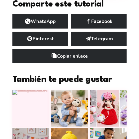
Comparte este tutorial
WhatsApp
Facebook
Pinterest
Telegram
Copiar enlace
También te puede gustar
Este tierno perrito UFUFY a crochet puede ser el
12 peluches a crochet tiernos y es
17 muñecas reversi