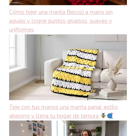
Cómo tejer una manta Becozi a mano sin
agujas y lograr puntos gruesos, suaves y
uniformes
Teje con tus manos una manta panal estilo
abejorro y llena tu hogar de ternura