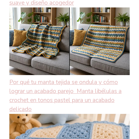
suave y diseño acogedor
Por qué tu manta tejida se ondula y cómo
lograr un acabado parejo
Manta libélulas a
crochet en tonos pastel para un acabado
delicado