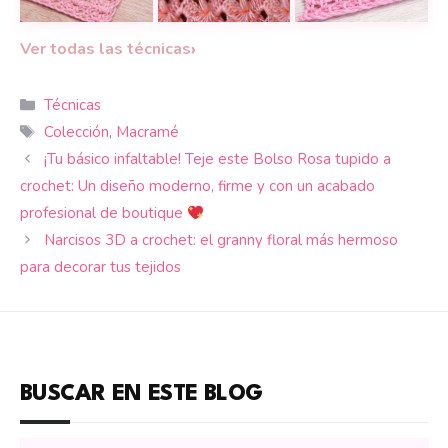
Punto Madreselva en técnica tunecina: elegante y fa
Una belleza de punto calado que me
Punto Tunecino Mal
›
Ver todas las técnicas
Categorías
Técnicas
Etiquetas
Colección
,
Macramé
¡Tu básico infaltable! Teje este Bolso Rosa tupido a
crochet: Un diseño moderno, firme y con un acabado
profesional de boutique
Narcisos 3D a crochet: el granny floral más hermoso
para decorar tus tejidos
BUSCAR EN ESTE BLOG