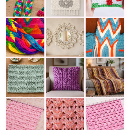
Cómo tejer un cordón Wayuu Washaloutaya en telar 
Cómo tejer un cuadro en técnica C2C
Aprende intarsia r
La tiranta wayuu multicolor que convierte una mochil
15 ideas de espejos en macramé que
El detalle que ha
Punto Knooking: la técnica que parece dos agujas pe
Este cojín en crochet tunecino tiene
Esta manta en punt