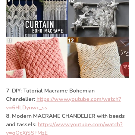
7. DIY: Tutorial Macrame Bohemian
Chandelier:
https://www.youtube.com/watch?
v=6HLDynwc_ss
8. Modern MACRAME CHANDELIER with beads
and tassels:
https://www.youtube.com/watch?
v=gQcXiSSFMzE