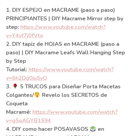
1. DIY ESPEJO en MACRAME (paso a paso)
PRINCIPIANTES | DIY Macrame Mirror step by
step:
https://www.youtube.com/watch?
v=Y4yf7j0fVto
2. DIY tapiz de HOJAS en MACRAME (paso a
paso) | DIY Macrame Leafs Wall Hanging Step
by Step
Tutorial:
https://www.youtube.com/watch?
v=6h2Dg0iu5yQ
3.
5 TRUCOS para Diseñar Porta Macetas
Colgantes/
Revelo los SECRETOS de
Coqueta
Macramé:
https://www.youtube.com/watch?
v=g5oAGYB1594
4. DIY como hacer POSAVASOS
en