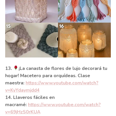
13.
¡La canasta de flores de lujo decorará tu
hogar! Macetero para orquídeas. Clase
maestra:
https://www.youtube.com/watch?
v=KyYdaymjdd4
14. Llaveros fáciles en
macramé:
https://www.youtube.com/watch?
v=69jHzS0rKUA