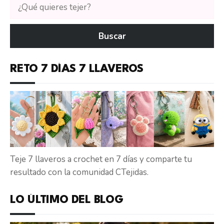
Buscar
tutoriales
en
Buscar
CTejidas
RETO 7 DÍAS 7 LLAVEROS
Teje 7 llaveros a crochet en 7 días y comparte tu
resultado con la comunidad CTejidas.
LO ÚLTIMO DEL BLOG