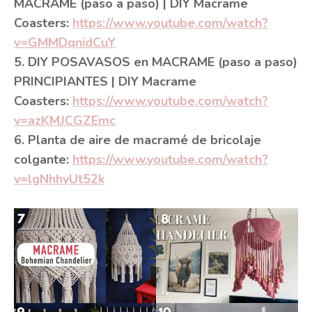
MACRAME (paso a paso) | DIY Macrame
Coasters:
https://www.youtube.com/watch?
v=GMMDqnidCuY
5. DIY POSAVASOS en MACRAME (paso a paso)
PRINCIPIANTES | DIY Macrame
Coasters:
https://www.youtube.com/watch?
v=azKMJCGZEmc
6. Planta de aire de macramé de bricolaje
colgante:
https://www.youtube.com/watch?
v=lgNhhyUt52k