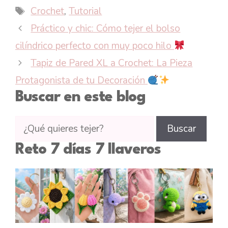
Etiquetas
Crochet
,
Tutorial
Práctico y chic: Cómo tejer el bolso
cilíndrico perfecto con muy poco hilo
Tapiz de Pared XL a Crochet: La Pieza
Protagonista de tu Decoración
Buscar en este blog
Buscar
Buscar
tutoriales
Reto 7 días 7 llaveros
en
CTejidas