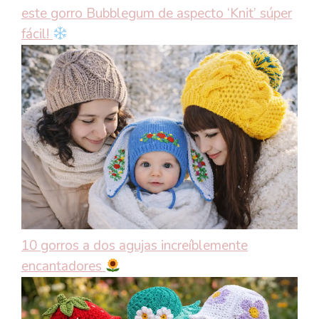
este gorro Bubblegum de aspecto ‘Knit’ súper
fácil!
10 gorros a dos agujas increíblemente
encantadores