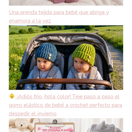
Una prenda tejida para bebé que abriga y
enamora a la vez
¡Adiós frío, hola color! Teje paso a paso el
gorro elástico de bebé a crochet perfecto para
despedir el invierno