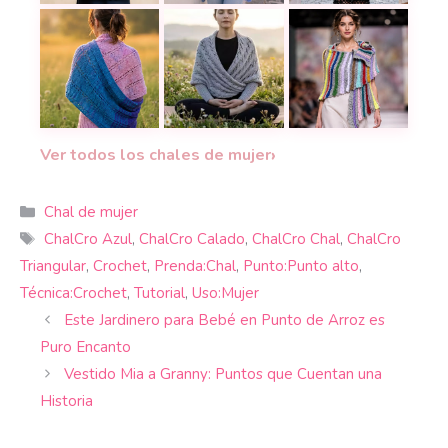
Chal rectangular de flores a crochet: elegante, lig
Teje el chal Nautilus: un diseño l
22 tutoriales de c
Chal asimétrico a c
Patrón Soirée: un encaje delicado y fácil para b
Modelo Colibrí: teje un hermoso 
›
Ver todos los chales de mujer
Categorías
Chal de mujer
Etiquetas
ChalCro Azul
,
ChalCro Calado
,
ChalCro Chal
,
ChalCro
Triangular
,
Crochet
,
Prenda:Chal
,
Punto:Punto alto
,
Técnica:Crochet
,
Tutorial
,
Uso:Mujer
Este Jardinero para Bebé en Punto de Arroz es
Puro Encanto
Vestido Mia a Granny: Puntos que Cuentan una
Historia