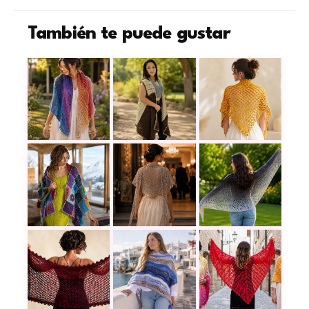
También te puede gustar
Cómo tejer un bello chal a croche
Chal Belofte a crochet: un diseño calado con 
Cómo tejer un chal 
Un chal a crochet f
Te encantará este chal a crochet con flores y de
Chal Odisea a crochet: una pieza