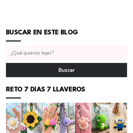
BUSCAR EN ESTE BLOG
Buscar
tutoriales
en
Buscar
CTejidas
RETO 7 DÍAS 7 LLAVEROS