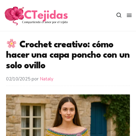
Saltar
al
contenido
Crochet creativo: cómo
hacer una capa poncho con un
solo ovillo
02/10/2025
por
Nataly