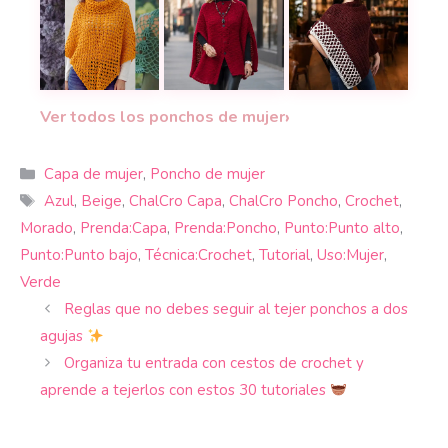
¿Cuándo vestir ponchos? 12 tutoriales de ponch
Este poncho caperuza combina ab
Poncho marroquí a
›
Ver todos los ponchos de mujer
Categorías
Capa de mujer
,
Poncho de mujer
Etiquetas
Azul
,
Beige
,
ChalCro Capa
,
ChalCro Poncho
,
Crochet
,
Morado
,
Prenda:Capa
,
Prenda:Poncho
,
Punto:Punto alto
,
Punto:Punto bajo
,
Técnica:Crochet
,
Tutorial
,
Uso:Mujer
,
Verde
Reglas que no debes seguir al tejer ponchos a dos
agujas
Organiza tu entrada con cestos de crochet y
aprende a tejerlos con estos 30 tutoriales