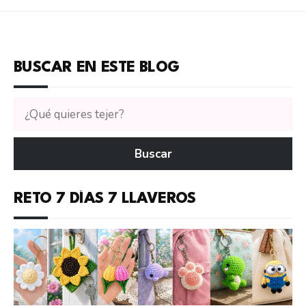
BUSCAR EN ESTE BLOG
Buscar
tutoriales
en
Buscar
CTejidas
RETO 7 DÍAS 7 LLAVEROS