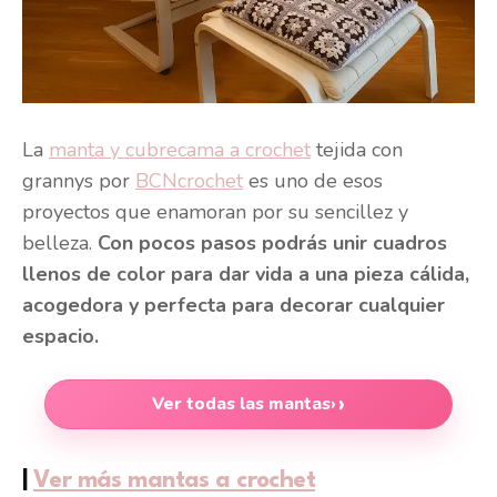
La
manta y cubrecama a crochet
tejida con
grannys por
BCNcrochet
es uno de esos
proyectos que enamoran por su sencillez y
belleza.
Con pocos pasos podrás unir cuadros
llenos de color para dar vida a una pieza cálida,
acogedora y perfecta para decorar cualquier
espacio.
Ver todas las mantas
›
|
Ver más mantas a crochet