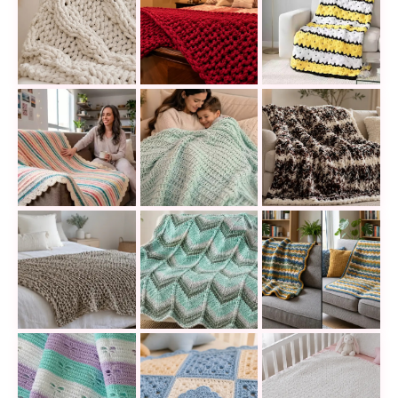
Teje con tus manos una manta en punto cable y llen
Cómo tejer una manta Becozi a man
Teje con tus mano
Una manta tejida a
Manta a crochet con rayas de colores y punto de p
Teje una manta a crochet suave y e
Cómo tejer una manta a crochet fácil, abrigadora y
Manta Chevron a dos agujas con r
Por qué tu manta 