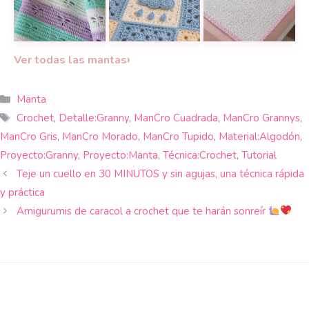
Manta libélulas a crochet en tonos pastel para un
Manta de bebé con grannys a croch
Cobija de bebé en g
›
Ver todas las mantas
Categorías
Manta
Etiquetas
Crochet
,
Detalle:Granny
,
ManCro Cuadrada
,
ManCro Grannys
,
ManCro Gris
,
ManCro Morado
,
ManCro Tupido
,
Material:Algodón
,
Proyecto:Granny
,
Proyecto:Manta
,
Técnica:Crochet
,
Tutorial
Teje un cuello en 30 MINUTOS y sin agujas, una técnica rápida
y práctica
Amigurumis de caracol a crochet que te harán sonreír