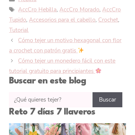
Etiquetas
AccCro Hebilla
,
AccCro Morado
,
AccCro
Tupido
,
Accesorios para el cabello
,
Crochet
,
Tutorial
Cómo tejer un motivo hexagonal con flor
a crochet con patrón gratis
Cómo tejer un monedero fácil con este
tutorial gratuito para principiantes
Buscar en este blog
Buscar
Buscar
tutoriales
Reto 7 días 7 llaveros
en
CTejidas