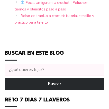
Focas amigurumi a crochet | Peluches
tiernos y blanditos paso a paso
Bolso en trapillo a crochet: tutorial sencillo y
práctico para tejerlo
BUSCAR EN ESTE BLOG
Buscar
tutoriales
en
Buscar
CTejidas
RETO 7 DÍAS 7 LLAVEROS