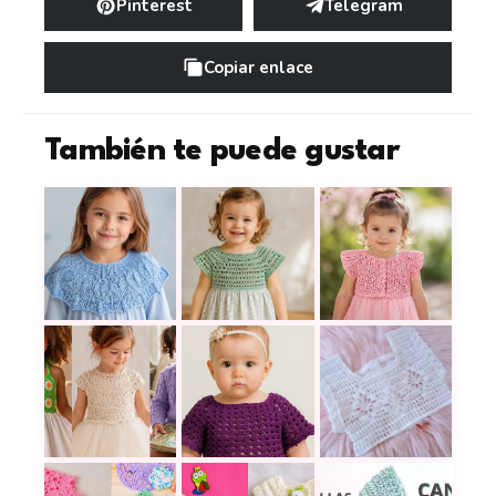
Pinterest
Telegram
Copiar enlace
También te puede gustar
El canesú a dos agujas que transforma tus tejidos
El canesú menta a crochet que tra
Aprende a tejer un
24 canesús tejidos para vestidos, blusas y chaque
Blusa de Vestido para Bebé a Cro
Cómo tejer un cane