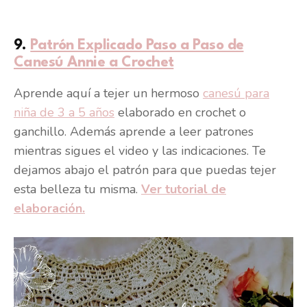
9.
Patrón Explicado Paso a Paso de
Canesú Annie a Crochet
Aprende aquí a tejer un hermoso
canesú para
niña de 3 a 5 años
elaborado en crochet o
ganchillo. Además aprende a leer patrones
mientras sigues el video y las indicaciones. Te
dejamos abajo el patrón para que puedas tejer
esta belleza tu misma.
Ver tutorial de
elaboración.