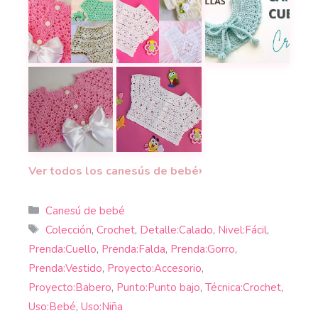
Vestidos de bebé con canesús a crochet: una tradi
Cómo adaptar patrones de canesús
Paso a paso de lind
TUTORIAL GRATIS de Canesú Motivo a Crochet
CÓMO TEJER GRATIS Hermoso Ca
›
Ver todos los canesús de bebé
Categorías
Canesú de bebé
Etiquetas
Colección
,
Crochet
,
Detalle:Calado
,
Nivel:Fácil
,
Prenda:Cuello
,
Prenda:Falda
,
Prenda:Gorro
,
Prenda:Vestido
,
Proyecto:Accesorio
,
Proyecto:Babero
,
Punto:Punto bajo
,
Técnica:Crochet
,
Uso:Bebé
,
Uso:Niña