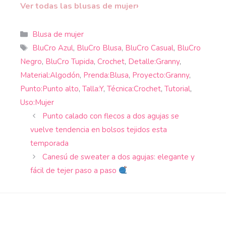
›
Ver todas las blusas de mujer
Categorías
Blusa de mujer
Etiquetas
BluCro Azul
,
BluCro Blusa
,
BluCro Casual
,
BluCro
Negro
,
BluCro Tupida
,
Crochet
,
Detalle:Granny
,
Material:Algodón
,
Prenda:Blusa
,
Proyecto:Granny
,
Punto:Punto alto
,
Talla:Y
,
Técnica:Crochet
,
Tutorial
,
Uso:Mujer
Punto calado con flecos a dos agujas se
vuelve tendencia en bolsos tejidos esta
temporada
Canesú de sweater a dos agujas: elegante y
fácil de tejer paso a paso