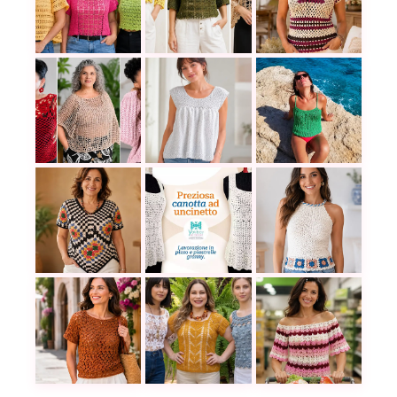
Tu próxima blusa favorita está aquí: 16 tutoriales 
Blusas caladas a crochet para llena
Aprende a tejer una
Blusas a crochet en tallas grandes para vestir con 
Blusa tupida a dos agujas para pri
Cómo tejer un top d
Cómo tejer una blusa en punto granny a crochet fr
Preciosa blusa larga a crochet co
Teje una blusa con 
La blusa Lisboa a crochet que hace ver elegante 
30 blusas románticas a crochet par
La blusa Dulzura In