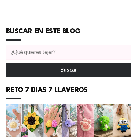
BUSCAR EN ESTE BLOG
Buscar
tutoriales
en
Buscar
CTejidas
RETO 7 DÍAS 7 LLAVEROS