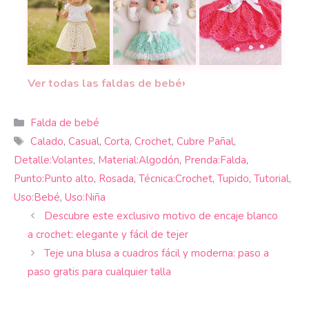
CÓMO TEJER GRATI
Falda a crochet para niña con puntadas de rombo
Falda de bebé en puntos calados a 
›
Ver todas las faldas de bebé
Categorías
Falda de bebé
Etiquetas
Calado
,
Casual
,
Corta
,
Crochet
,
Cubre Pañal
,
Detalle:Volantes
,
Material:Algodón
,
Prenda:Falda
,
Punto:Punto alto
,
Rosada
,
Técnica:Crochet
,
Tupido
,
Tutorial
,
Uso:Bebé
,
Uso:Niña
Descubre este exclusivo motivo de encaje blanco
a crochet: elegante y fácil de tejer
Teje una blusa a cuadros fácil y moderna: paso a
paso gratis para cualquier talla