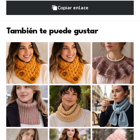
Copiar enlace
También te puede gustar
Este cálido cuello a crochet envolverá tus días frí
Aprende a tejer este original cuell
El cuello de perla
Aprende a tejer un cuello a croche
Modelo Coccola a crochet: un cuello tejido tierno y
¡Elegancia expres