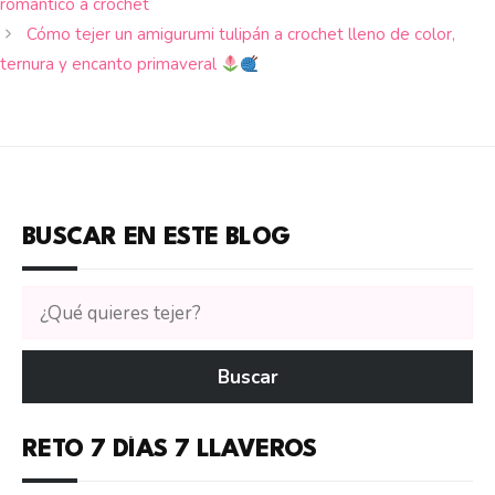
romántico a crochet
Cómo tejer un amigurumi tulipán a crochet lleno de color,
ternura y encanto primaveral
BUSCAR EN ESTE BLOG
Buscar
tutoriales
en
Buscar
CTejidas
RETO 7 DÍAS 7 LLAVEROS