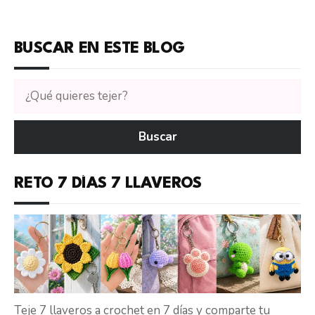
BUSCAR EN ESTE BLOG
Buscar
tutoriales
en
Buscar
CTejidas
RETO 7 DÍAS 7 LLAVEROS
Teje 7 llaveros a crochet en 7 días y comparte tu