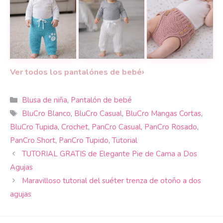
Pantaloncito de Bebé en Punto de Arroz: textura con
Pantalón de Bebé a Ganchillo: Rápi
Cubre Pañal de Be
›
Ver todos los pantalónes de bebé
Categorías
Blusa de niña
,
Pantalón de bebé
Etiquetas
BluCro Blanco
,
BluCro Casual
,
BluCro Mangas Cortas
,
BluCro Tupida
,
Crochet
,
PanCro Casual
,
PanCro Rosado
,
PanCro Short
,
PanCro Tupido
,
Tutorial
TUTORIAL GRATIS de Elegante Pie de Cama a Dos
Agujas
Maravilloso tutorial del suéter trenza de otoño a dos
agujas