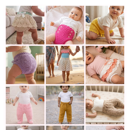
Teje un bombacho de bebé con acabado de encaje y
Cómo tejer un cubrepañal a crochet 
Un pantaloncito de
Crea una ranita para bebé a crochet fácil, rápida y 
El proyecto ‘must-have’ para la pla
¡Pura delicadeza! 
Cuando veas este pantalón pelele de bebé a crochet,
Un pantalón de bebé a dos agujas 
¡Pura delicadeza! 