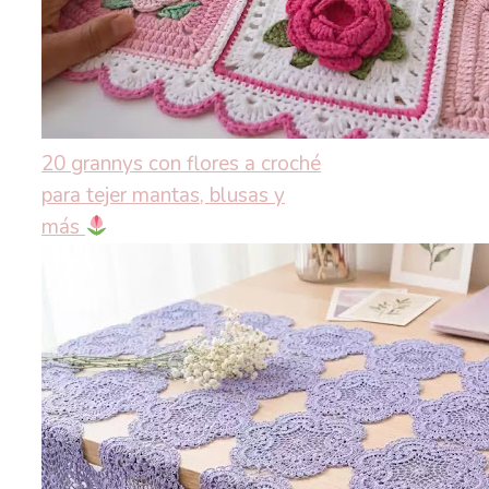
20 grannys con flores a croché
para tejer mantas, blusas y
más