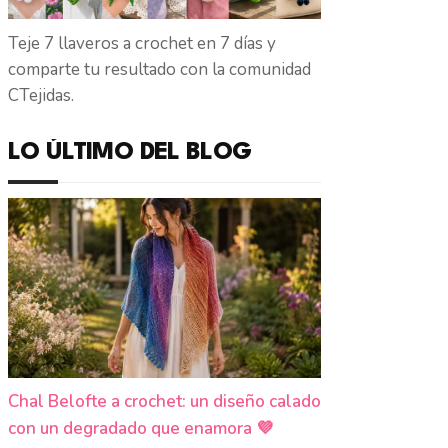
Teje 7 llaveros a crochet en 7 días y
comparte tu resultado con la comunidad
CTejidas.
LO ÚLTIMO DEL BLOG
Chal Belofte a crochet: un diseño calado
con un degradado que enamora 💜