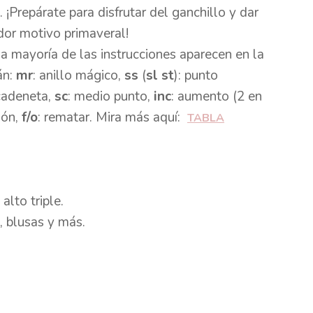
 ¡Prepárate para disfrutar del ganchillo y dar
dor motivo primaveral!
la mayoría de las instrucciones aparecen en la
án:
mr
: anillo mágico,
ss
(
sl st
): punto
 cadeneta,
sc
: medio punto,
inc
: aumento (2 en
ión,
f/o
: rematar. Mira más aquí:
TABLA
alto triple.
, blusas y más.