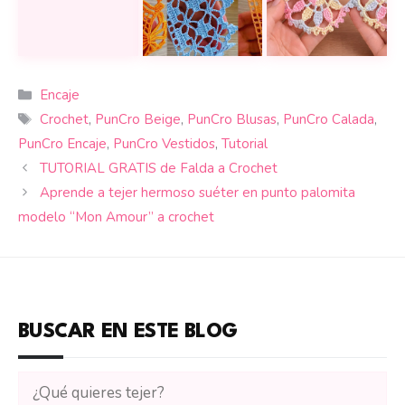
Aprende a tejer un Encaje Irlandés Mariposa a Croch
24 puntillas y encajes a crochet par
Hermoso encaje a 
Categorías
Encaje
Etiquetas
Crochet
,
PunCro Beige
,
PunCro Blusas
,
PunCro Calada
,
PunCro Encaje
,
PunCro Vestidos
,
Tutorial
TUTORIAL GRATIS de Falda a Crochet
Aprende a tejer hermoso suéter en punto palomita
modelo “Mon Amour” a crochet
BUSCAR EN ESTE BLOG
Buscar
tutoriales