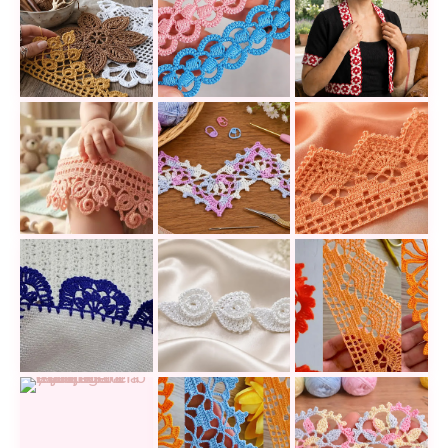
Encajes a crochet tan delicados que pueden converti
Encaje a crochet fácil para decorar 
Cómo adornar un bo
¡Estilo tierno!
Encaje adorable cinta o terminación ce
Aprende a tejer un encaje en zigza
Una puntilla encaj
Una puntilla tejida con flores que puede darle un to
Teje un Encaje de Corazón 3D y Ara
10 encajes elegant