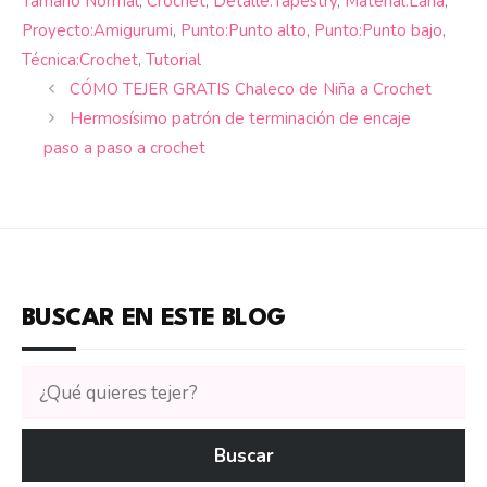
Tamaño Normal
,
Crochet
,
Detalle:Tapestry
,
Material:Lana
,
Proyecto:Amigurumi
,
Punto:Punto alto
,
Punto:Punto bajo
,
Técnica:Crochet
,
Tutorial
CÓMO TEJER GRATIS Chaleco de Niña a Crochet
Hermosísimo patrón de terminación de encaje
paso a paso a crochet
BUSCAR EN ESTE BLOG
Buscar
tutoriales
en
Buscar
CTejidas