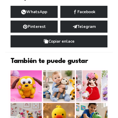
WhatsApp
Facebook
Pinterest
Telegram
Copiar enlace
También te puede gustar
Este tierno perrito UFUFY a crochet puede ser e
12 peluches a crochet tiernos y es
17 muñecas reversi