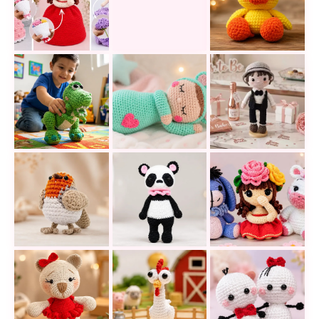
17 muñecas reversibles a crochet que esconden una 
Dulces caballitos a crochet que ro
Este pato amigurum
Rex de Toy Story en crochet: teje un amigurumi ado
Cómo tejer un amigurumi de bebé d
Un amigurumi de n
Teje un tierno pájaro pelirrojo amigurumi inspirado 
Teje este panda amigurumi lleno d
18 amigurumis a cr