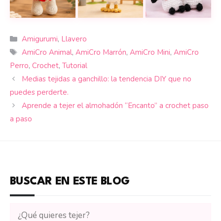
Teje una osita amigurumi tan dulce que se convertir
La gallina amigurumi a crochet más 
Teje a Bigli y Mig
Categorías
Amigurumi
,
Llavero
Etiquetas
AmiCro Animal
,
AmiCro Marrón
,
AmiCro Mini
,
AmiCro
Perro
,
Crochet
,
Tutorial
Medias tejidas a ganchillo: la tendencia DIY que no
puedes perderte.
Aprende a tejer el almohadón “Encanto” a crochet paso
a paso
BUSCAR EN ESTE BLOG
Buscar