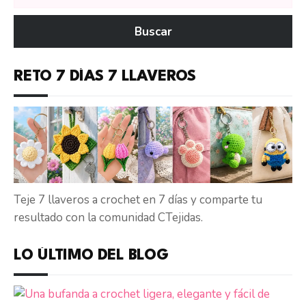
tutoriales
en
Buscar
CTejidas
RETO 7 DÍAS 7 LLAVEROS
Teje 7 llaveros a crochet en 7 días y comparte tu
resultado con la comunidad CTejidas.
LO ÚLTIMO DEL BLOG