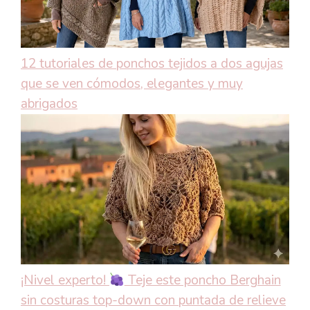
12 tutoriales de ponchos tejidos a dos agujas
que se ven cómodos, elegantes y muy
abrigados
¡Nivel experto!
Teje este poncho Berghain
sin costuras top-down con puntada de relieve