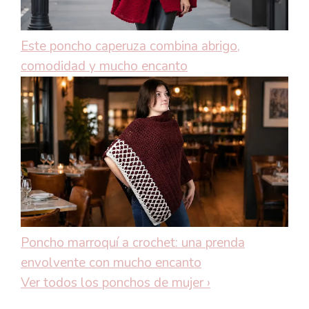
Este poncho caperuza combina abrigo,
comodidad y mucho encanto
Poncho marroquí a crochet: una prenda
envolvente con mucho encanto
Ver todos los ponchos de mujer
›