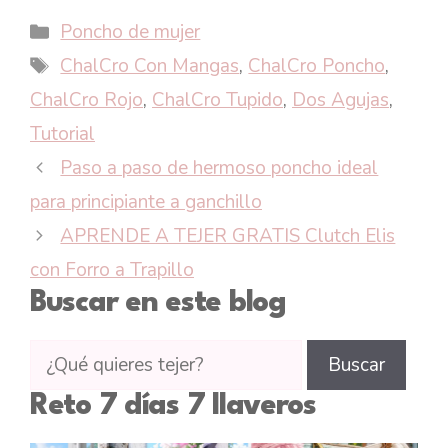
Categorías
Poncho de mujer
Etiquetas
ChalCro Con Mangas
,
ChalCro Poncho
,
ChalCro Rojo
,
ChalCro Tupido
,
Dos Agujas
,
Tutorial
Paso a paso de hermoso poncho ideal
para principiante a ganchillo
APRENDE A TEJER GRATIS Clutch Elis
con Forro a Trapillo
Buscar en este blog
Buscar
Buscar
tutoriales
Reto 7 días 7 llaveros
en
CTejidas