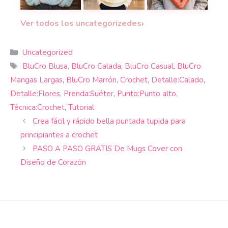
Un suéter a dos agujas perfecto para quienes b
Un suéter masculino tejido a man
¡Estilo otoñal!
Teje
›
Ver todos los uncategorizedes
Categorías
Uncategorized
Etiquetas
BluCro Blusa
,
BluCro Calada
,
BluCro Casual
,
BluCro
Mangas Largas
,
BluCro Marrón
,
Crochet
,
Detalle:Calado
,
Detalle:Flores
,
Prenda:Suéter
,
Punto:Punto alto
,
Técnica:Crochet
,
Tutorial
Crea fácil y rápido bella puntada tupida para
principiantes a crochet
PASO A PASO GRATIS De Mugs Cover con
Diseño de Corazón