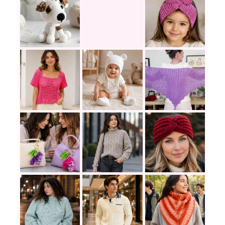
Un perrito amigurumi es pequeño, adorable y muy 
Este cárdigan rosa a crochet comb
Diadema tejida a c
Blusa a crochet para principiantes: diseño sencil
Gorra tejida de osito para bebé a 
Este Chal Miraflor
Suéter en puntos trenzados: una p
Una diadema a croc
El accesorio express ideal: Tutorial fácil para te