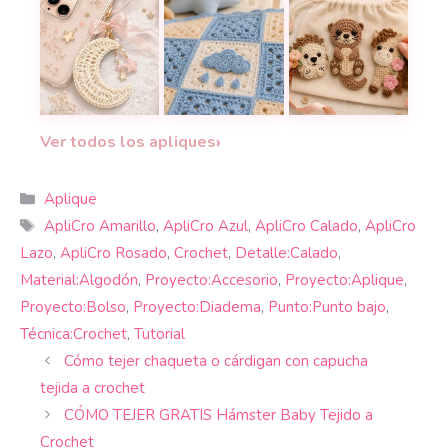
Un aplique de hoja a crochet con relieve y textu
Aplique de elefante a crochet: un 
Decora una mochila
Adorno de luna a crochet para celular: patrón, p
Manta de bebé con grannys a croc
36 apliques de ani
›
Ver todos los apliques
Categorías
Aplique
Etiquetas
ApliCro Amarillo
,
ApliCro Azul
,
ApliCro Calado
,
ApliCro
Lazo
,
ApliCro Rosado
,
Crochet
,
Detalle:Calado
,
Material:Algodón
,
Proyecto:Accesorio
,
Proyecto:Aplique
,
Proyecto:Bolso
,
Proyecto:Diadema
,
Punto:Punto bajo
,
Técnica:Crochet
,
Tutorial
Cómo tejer chaqueta o cárdigan con capucha
tejida a crochet
CÓMO TEJER GRATIS Hámster Baby Tejido a
Crochet