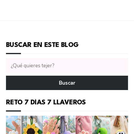
BUSCAR EN ESTE BLOG
Buscar
tutoriales
en
Buscar
CTejidas
RETO 7 DÍAS 7 LLAVEROS