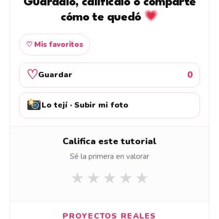
Guárdalo, califícalo o comparte
cómo te quedó
♡ Mis favoritos
♡
0
Guardar
Lo tejí · Subir mi foto
Califica este tutorial
Sé la primera en valorar
★
★
★
★
★
PROYECTOS REALES